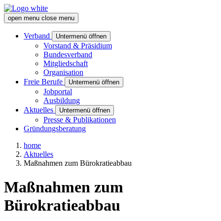
open menu
close menu
Verband
Untermenü öffnen
Vorstand & Präsidium
Bundesverband
Mitgliedschaft
Organisation
Freie Berufe
Untermenü öffnen
Jobportal
Ausbildung
Aktuelles
Untermenü öffnen
Presse & Publikationen
Gründungsberatung
home
Aktuelles
Maßnahmen zum Bürokratieabbau
Maß­nah­men zum
Bürokratieabbau